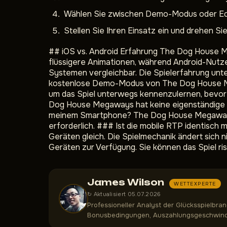
Wählen Sie zwischen Demo-Modus oder Ec
Stellen Sie Ihren Einsatz ein und drehen Si
## iOS vs. Android Erfahrung The Dog House M
flüssigere Animationen, während Android-Nutze
Systemen vergleichbar. Die Spielerfahrung un
kostenlose Demo-Modus von The Dog House Megaw
um das Spiel unterwegs kennenzulernen, bevor
Dog House Megaways hat keine eigenständige App
meinem Smartphone? The Dog House Megaways lä
erforderlich. ### Ist die mobile RTP identisch
Geräten gleich. Die Spielmechanik ändert sic
Geräten zur Verfügung. Sie können das Spiel ris
James Wilson
WETTEXPERTE
↻ Aktualisiert 05.07.2026
Professioneller Analyst der Glücksspielbra
Bonusbedingungen, Auszahlungsgeschwindigk