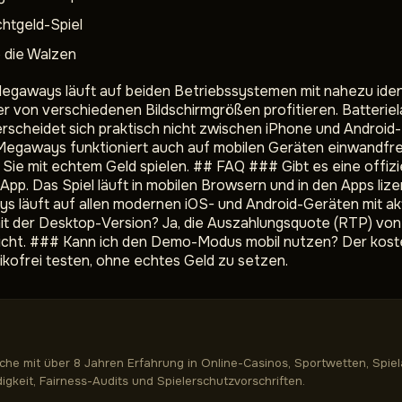
htgeld-Spiel
e die Walzen
egaways läuft auf beiden Betriebssystemen mit nahezu ident
r von verschiedenen Bildschirmgrößen profitieren. Batteriel
terscheidet sich praktisch nicht zwischen iPhone und Andr
ays funktioniert auch auf mobilen Geräten einwandfrei. Di
 Sie mit echtem Geld spielen. ## FAQ ### Gibt es eine offi
. Das Spiel läuft in mobilen Browsern und in den Apps lizen
uft auf allen modernen iOS- und Android-Geräten mit aktu
 mit der Desktop-Version? Ja, die Auszahlungsquote (RTP) v
h nicht. ### Kann ich den Demo-Modus mobil nutzen? Der ko
ikofrei testen, ohne echtes Geld zu setzen.
nche mit über 8 Jahren Erfahrung in Online-Casinos, Sportwetten, Spiel
eit, Fairness-Audits und Spielerschutzvorschriften.