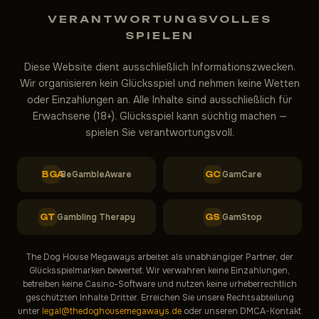
VERANTWORTUNGSVOLLES
SPIELEN
Diese Website dient ausschließlich Informationszwecken.
Wir organisieren kein Glücksspiel und nehmen keine Wetten
oder Einzahlungen an. Alle Inhalte sind ausschließlich für
Erwachsene (18+). Glücksspiel kann süchtig machen —
The Dog House Megaways
spielen Sie verantwortungsvoll.
Support
Online — Antwort in ~1 Min.
BeGambleAware
GamCare
BGA
GC
Gambling Therapy
GamStop
GT
GS
The Dog House Megaways arbeitet als unabhängiger Partner, der
Glücksspielmarken bewertet. Wir verwahren keine Einzahlungen,
betreiben keine Casino-Software und nutzen keine urheberrechtlich
geschützten Inhalte Dritter. Erreichen Sie unsere Rechtsabteilung
unter
legal@thedoghousemegaways.de
oder unseren DMCA-Kontakt