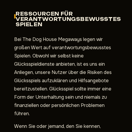
RESSOURCEN FÜR
VERANTWORTUNGSBEWUSSTES
SPIELEN
Bei The Dog House Megaways legen wir
großen Wert auf verantwortungsbewusstes
Spielen. Obwohl wir selbst keine
Glücksspieldienste anbieten, ist es uns ein
Anliegen, unsere Nutzer über die Risiken des
Glücksspiels aufzuklären und Hilfsangebote
bereitzustellen. Glücksspiel sollte immer eine
Form der Unterhaltung sein und niemals zu
finanziellen oder persönlichen Problemen
führen.
Wenn Sie oder jemand, den Sie kennen,