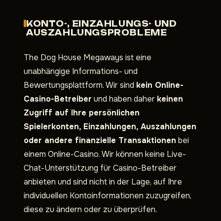
KONTO-, EINZAHLUNGS- UND
AUSZAHLUNGSPROBLEME
The Dog House Megaways ist eine
unabhängige Informations- und
Bewertungsplattform. Wir sind
kein Online-
Casino-Betreiber
und haben daher
keinen
Zugriff auf Ihre persönlichen
Spielerkonten, Einzahlungen, Auszahlungen
oder andere finanzielle Transaktionen
bei
einem Online-Casino. Wir können keine Live-
Chat-Unterstützung für Casino-Betreiber
anbieten und sind nicht in der Lage, auf Ihre
individuellen Kontoinformationen zuzugreifen,
diese zu ändern oder zu überprüfen.