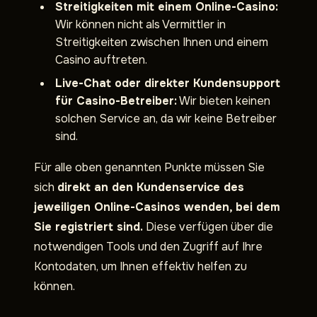
Streitigkeiten mit einem Online-Casino:
Wir können nicht als Vermittler in
Streitigkeiten zwischen Ihnen und einem
Casino auftreten.
Live-Chat oder direkter Kundensupport
für Casino-Betreiber:
Wir bieten keinen
solchen Service an, da wir keine Betreiber
sind.
Für alle oben genannten Punkte müssen Sie
sich
direkt an den Kundenservice des
jeweiligen Online-Casinos wenden, bei dem
Sie registriert sind.
Diese verfügen über die
notwendigen Tools und den Zugriff auf Ihre
Kontodaten, um Ihnen effektiv helfen zu
können.