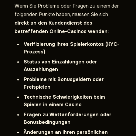
Wenn Sie Probleme oder Fragen zu einem der
folgenden Punkte haben, müssen Sie sich
direkt an den Kundendienst des
betreffenden Online-Casinos wenden:
Verifizierung Ihres Spielerkontos (KYC-
Prozess)
Status von Einzahlungen oder
Auszahlungen
Probleme mit Bonusgeldern oder
Freispielen
Technische Schwierigkeiten beim
Spielen in einem Casino
Fragen zu Wettanforderungen oder
Bonusbedingungen
Änderungen an Ihren persönlichen