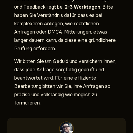
und Feedback liegt bei
2-3 Werktagen
. Bitte
haben Sie Verständnis dafür, dass es bei
komplexeren Anliegen, wie rechtlichen
Anfragen oder DMCA-Mitteilungen, etwas
länger dauern kann, da diese eine gründlichere
Prüfung erfordern.
Wir bitten Sie um Geduld und versichern Ihnen,
dass jede Anfrage sorgfältig geprüft und
beantwortet wird. Für eine effiziente
Bearbeitung bitten wir Sie, Ihre Anfragen so
präzise und vollständig wie möglich zu
formulieren.