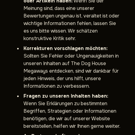
oder Artikeln haben:
Wenn Sie der
Meinung sind, dass eine unserer
Bewertungen ungenau ist, veraltet ist oder
wichtige Informationen fehlen, lassen Sie
es uns bitte wissen. Wir schätzen
konstruktive Kritik sehr.
Korrekturen vorschlagen möchten:
Sollten Sie Fehler oder Ungenauigkeiten in
unseren Inhalten auf The Dog House
Megaways entdecken, sind wir dankbar für
jeden Hinweis, der uns hilft, unsere
Informationen zu verbessern.
Fragen zu unseren Inhalten haben:
Wenn Sie Erklärungen zu bestimmten
Begriffen, Strategien oder Informationen
benötigen, die wir auf unserer Website
bereitstellen, helfen wir Ihnen gerne weiter.