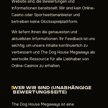
Website sind, die Bewertungen und
Informationen bereitstellt. Wir sind kein Online-
Casino oder Sportwettenanbieter und
betreiben keine Glücksspielplattform.
Wir liefern Ihnen die genauesten und
aktuellsten Informationen. Ihr Feedback ist uns
wichtig, um unsere Inhalte kontinuierlich zu
verbessern und The Dog House Megaways als
wertvolle Ressource für alle Liebhaber von
Online-Casinos zu erhalten.
WER WIR SIND (UNABHÄNGIGE
BEWERTUNGSSEITE)
The Dog House Megaways ist eine