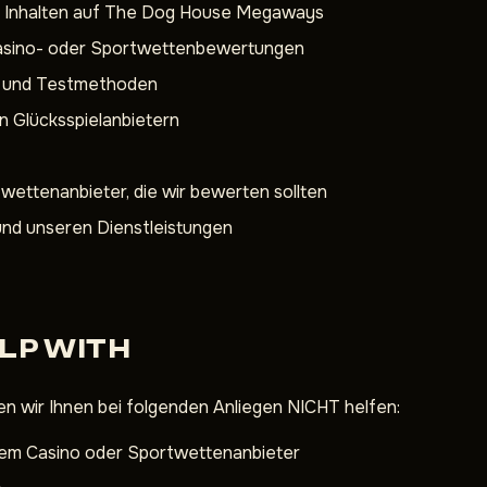
 Inhalten auf The Dog House Megaways
Casino- oder Sportwettenbewertungen
n und Testmethoden
 Glücksspielanbietern
wettenanbieter, die wir bewerten sollten
und unseren Dienstleistungen
LP WITH
n wir Ihnen bei folgenden Anliegen NICHT helfen:
inem Casino oder Sportwettenanbieter