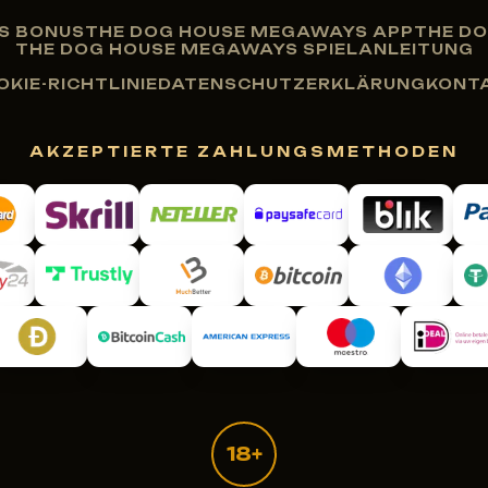
S BONUS
THE DOG HOUSE MEGAWAYS APP
THE D
THE DOG HOUSE MEGAWAYS SPIELANLEITUNG
OKIE-RICHTLINIE
DATENSCHUTZERKLÄRUNG
KONT
AKZEPTIERTE ZAHLUNGSMETHODEN
18+