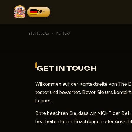
DE
▼
Startseite
›
Kontakt
GET IN TOUCH
Willkommen auf der Kontaktseite von The D
testet und bewertet. Bevor Sie uns kontaktie
können.
Bitte beachten Sie, dass wir NICHT der Betr
bearbeiten keine Einzahlungen oder Auszahl