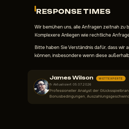
RESPONSE TIMES
Wir bemühen uns, alle Anfragen zeitnah zu
Komplexere Anliegen wie rechtliche Anfra
Bitte haben Sie Verständnis dafür, dass wi
können, insbesondere wenn diese außerhalb 
James Wilson
WETTEXPERTE
↻ Aktualisiert 05.07.2026
Professioneller Analyst der Glücksspielbra
Bonusbedingungen, Auszahlungsgeschwindigk