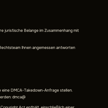
ere juristische Belange im Zusammenhang mit
nser Rechtsteam Ihnen angemessen antworten
ie eine DMCA-Takedown-Anfrage stellen.
werden: dmca@
Copyright Act enthält, einschließlich einer