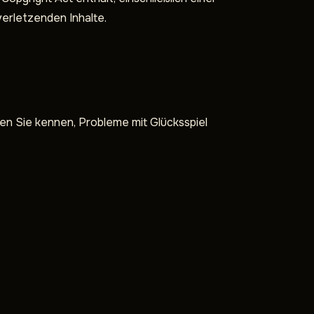
verletzenden Inhalte.
n Sie kennen, Probleme mit Glücksspiel