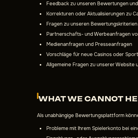
Feedback zu unseren Bewertungen und
Korrekturen oder Aktualisierungen zu 
Fragen zu unseren Bewertungskriterie
Partnerschafts- und Werbeanfragen von
Medienanfragen und Presseanfragen
Vorschläge für neue Casinos oder Sport
Allgemeine Fragen zu unserer Website 
WHAT WE CANNOT HE
Als unabhängige Bewertungsplattform könne
Probleme mit Ihrem Spielerkonto bei e