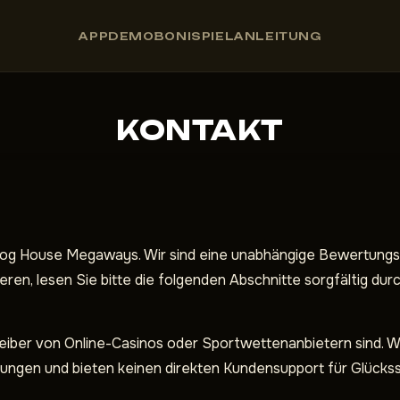
APP
DEMO
BONI
SPIELANLEITUNG
KONTAKT
og House Megaways. Wir sind eine unabhängige Bewertungspl
ren, lesen Sie bitte die folgenden Abschnitte sorgfältig durc
eiber von Online-Casinos oder Sportwettenanbietern sind. W
ungen und bieten keinen direkten Kundensupport für Glückssp