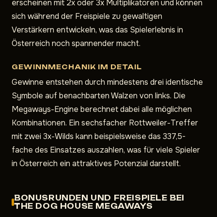
erscheinen mit 2x oder 3x Multiplikatoren und können
sich während der Freispiele zu gewaltigen
Verstärkern entwickeln, was das Spielerlebnis in
Österreich noch spannender macht.
GEWINNMECHANIK IM DETAIL
Gewinne entstehen durch mindestens drei identische
Symbole auf benachbarten Walzen von links. Die
Megaways-Engine berechnet dabei alle möglichen
Kombinationen. Ein sechsfacher Rottweiler-Treffer
mit zwei 3x-Wilds kann beispielsweise das 337,5-
fache des Einsatzes auszahlen, was für viele Spieler
in Österreich ein attraktives Potenzial darstellt.
BONUSRUNDEN UND FREISPIELE BEI
THE DOG HOUSE MEGAWAYS