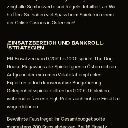
zeigt alle Symbolwerte und Regeln detailliert an. Wir
hoffen, Sie haben viel Spass beim Spielen in einem
der Online Casinos in Österreich!
EINSATZBEREICH UND BANKROLL-
STRATEGIEN
Mit Einsätzen von 0,20€ bis 100€ spricht The Dog
House Megaways alle Spielertypen in Österreich an.
Aufgrund der extremen Volatilität empfehlen
Experten jedoch konservative Budgetierung.
Gelegenheitsspieler sollten bei 0,20€-1€ bleiben,
während erfahrene High Roller auch höhere Einsätze
wagen können.
Bewährte Faustregel: Ihr Gesamtbudget sollte
mindestens 200 Spins abdecken. Bei 1€ Einsatz