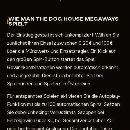
WIE MAN THE DOG HOUSE MEGAWAYS
SPIELT
Der Einstieg gestaltet sich unkompliziert: Wählen Sie
zunächst Ihren Einsatz zwischen 0,20€ und 100€
über die Münzwert- und Einsatzregler. Ein Klick auf
den großen Spin-Button startet das Spiel.
Gewinnkombinationen werden automatisch erkannt
und ausgezahlt. Dies ist ein beliebter Slot bei
Spielerinnen und Spielern in Österreich.
Für entspanntes Spielen aktivieren Sie die Autoplay-
Funktion mit bis zu 100 automatischen Spins. Setzen
Sie dabei unbedingt Verlustlimits: Stoppen bei
Einzelgewinn über X€, bei Gesamtverlust über Y€
oder bei Freispiel-Auslösung. Die Paytable-Taste