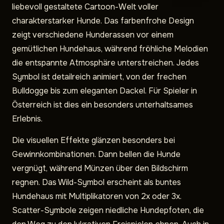
liebevoll gestaltete Cartoon-Welt voller
charakterstarker Hunde. Das farbenfrohe Design
zeigt verschiedene Hunderassen vor einem
gemütlichen Hundehaus, während fröhliche Melodien
die entspannte Atmosphäre unterstreichen. Jedes
Symbol ist detailreich animiert, von der frechen
Bulldogge bis zum eleganten Dackel. Für Spieler in
Österreich ist dies ein besonders unterhaltsames
Erlebnis.
Die visuellen Effekte glänzen besonders bei
Gewinnkombinationen. Dann bellen die Hunde
vergnügt, während Münzen über den Bildschirm
regnen. Das Wild-Symbol erscheint als buntes
Hundehaus mit Multiplikatoren von 2x oder 3x.
Scatter-Symbole zeigen niedliche Hundepfoten, die