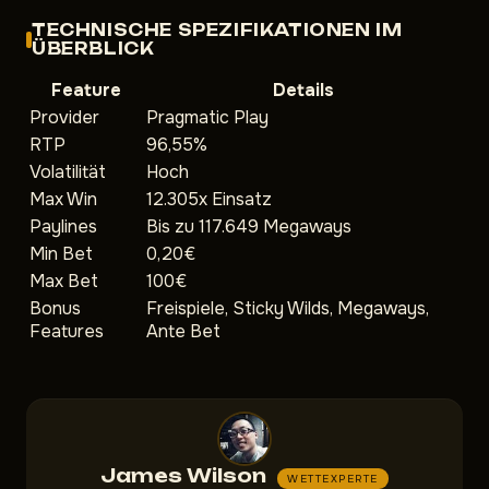
TECHNISCHE SPEZIFIKATIONEN IM
ÜBERBLICK
Feature
Details
Provider
Pragmatic Play
RTP
96,55%
Volatilität
Hoch
Max Win
12.305x Einsatz
Paylines
Bis zu 117.649 Megaways
Min Bet
0,20€
Max Bet
100€
Bonus
Freispiele, Sticky Wilds, Megaways,
Features
Ante Bet
James Wilson
WETTEXPERTE