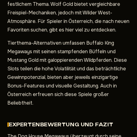
festlichem Thema. Wolf Gold bietet vergleichbare
Freispiel-Mechaniken, jedoch mit Wilder West-
Atmosphäre. Für Spieler in Österreich, die nach neuen
Favoriten suchen, gibt es hier viel zu entdecken.
Tierthema-Alternativen umfassen Buffalo King
Megaways mit seinen stampfenden Büffeln und
Mustang Gold mit galoppierenden Wildpferden. Diese
Slots teilen die hohe Volatilität und das beträchtliche
Gewinnpotenzial, bieten aber jeweils einzigartige
Bonus-Features und visuelle Gestaltung. Auch in
Österreich erfreuen sich diese Spiele großer
Beliebtheit.
EXPERTENBEWERTUNG UND FAZIT
The Dog House Megaways überzeugt durch seine