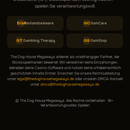
The Dog House Megaways
spielen Sie verantwortungsvoll.
Support
Online — Antwort in ~1 Min.
BeGambleAware
GamCare
BGA
GC
Gambling Therapy
GamStop
GT
GS
The Dog House Megaways arbeitet als unabhängiger Partner, der
Glücksspielmarken bewertet. Wir verwahren keine Einzahlungen,
betreiben keine Casino-Software und nutzen keine urheberrechtlich
geschützten Inhalte Dritter. Erreichen Sie unsere Rechtsabteilung
unter
legal@thedoghousemegaways.de
oder unseren DMCA-Kontakt
unter
dmca@thedoghousemegaways.de
.
© The Dog House Megaways. Alle Rechte vorbehalten · 18+ ·
Verantwortungsvolles Spielen