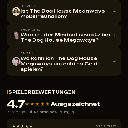
OLIVIA R.
+
Ist The Dog House Megaways
mobilfreundlich?
THOMAS B.
+
Was ist der Mindesteinsatz bei
The Dog House Megaways?
EMMA L.
Wo kann ich The Dog House
+
Megaways um echtes Geld
spielen?
SPIELERBEWERTUNGEN
4.7
Ausgezeichnet
★★★★★
Basierend auf 4 Spielerbewertungen
★★★★★
✓ VERIFIZIERT