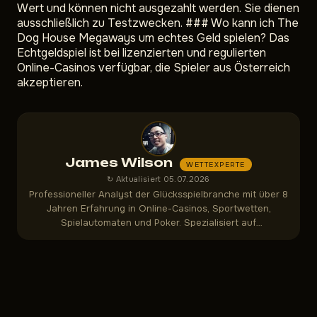
Wert und können nicht ausgezahlt werden. Sie dienen
ausschließlich zu Testzwecken. ### Wo kann ich The
Dog House Megaways um echtes Geld spielen? Das
Echtgeldspiel ist bei lizenzierten und regulierten
Online-Casinos verfügbar, die Spieler aus Österreich
akzeptieren.
James Wilson
WETTEXPERTE
↻ Aktualisiert 05.07.2026
Professioneller Analyst der Glücksspielbranche mit über 8
Jahren Erfahrung in Online-Casinos, Sportwetten,
Spielautomaten und Poker. Spezialisiert auf
Bonusbedingungen, Auszahlungsgeschwindigkeit,
Fairness-Audits und Spielerschutzvorschriften.