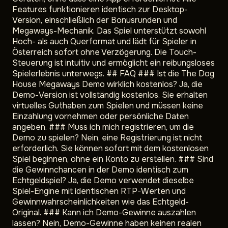
Features funktionieren identisch zur Desktop-
Version, einschließlich der Bonusrunden und
Megaways-Mechanik. Das Spiel unterstützt sowohl
Hoch- als auch Querformat und lädt für Spieler in
Österreich sofort ohne Verzögerung. Die Touch-
Steuerung ist intuitiv und ermöglicht ein reibungsloses
Spielerlebnis unterwegs. ## FAQ ### Ist die The Dog
House Megaways Demo wirklich kostenlos? Ja, die
Demo-Version ist vollständig kostenlos. Sie erhalten
virtuelles Guthaben zum Spielen und müssen keine
Einzahlung vornehmen oder persönliche Daten
angeben. ### Muss ich mich registrieren, um die
Demo zu spielen? Nein, eine Registrierung ist nicht
erforderlich. Sie können sofort mit dem kostenlosen
Spiel beginnen, ohne ein Konto zu erstellen. ### Sind
die Gewinnchancen in der Demo identisch zum
Echtgeldspiel? Ja, die Demo verwendet dieselbe
Spiel-Engine mit identischen RTP-Werten und
Gewinnwahrscheinlichkeiten wie das Echtgeld-
Original. ### Kann ich Demo-Gewinne auszahlen
lassen? Nein, Demo-Gewinne haben keinen realen