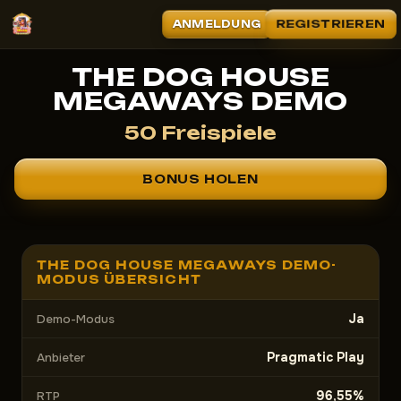
REGISTRIEREN
ANMELDUNG
THE DOG HOUSE
MEGAWAYS DEMO
50 Freispiele
BONUS HOLEN
THE DOG HOUSE MEGAWAYS DEMO-
MODUS ÜBERSICHT
Ja
Demo-Modus
Pragmatic Play
Anbieter
96,55%
RTP