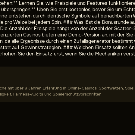
en:** Lernen Sie, wie Freispiele und Features funktioniere
s überspringen:** Üben Sie erst kostenlos, bevor Sie um Ec
 entstehen durch identische Symbole auf benachbarten Wal
le pro Walze bei jedem Spin. ### Was löst die Bonusrunde 
. Die Anzahl der Freispiele hängt von der Anzahl der Scatt
zenzierten Casinos bieten eine Demo-Version an, mit der Sie
, da alle Ergebnisse durch einen Zufallsgenerator bestimmt 
tatt auf Gewinnstrategien. ### Welchen Einsatz sollten A
 Erhöhen Sie den Einsatz erst, wenn Sie die Mechaniken ve
nche mit über 8 Jahren Erfahrung in Online-Casinos, Sportwetten, Spiel
eit, Fairness-Audits und Spielerschutzvorschriften.