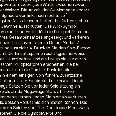
uptwalzen, wobei jede Walze zwischen zwei
vier Walzen. Die Anzahl der Gewinnwege ändert
 Symbole von links nach rechts auf
igsten Auszahlungen bieten die Kartensymbole
e Gewinne ausschütten. Das Wild-Symbol
ch eine Hundehütte, löst die Freispiel-Funktion
Ihres Gesamteinsatzes angezeigt und variieren
izenzierten Casino oder im Demo-Modus 2.
itzung ausreicht 4. Drücken Sie den Spin-Button
lt Die Einsatzspanne reicht typischerweise
s Hauptfeature sind die Freispiele, die durch
iven Multiplikatoren erscheinen, die bei
inn entfernt die Tumble-Funktion die
n einem einzigen Spin führen. Zusätzliche
ion, mit der Sie direkt die Freispiel-Runde
ays Setzen Sie vor jeder Spielsitzung ein
s Spiels an, da Megaways-Slots oft hohe
ennenzulernen. Jagen Sie niemals Verlusten
eld, dessen Verlust Sie sich leisten können. Das
ehler beim Spielen von The Dog House Megaways:
erstehen Sie die Symbolwerte und