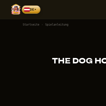
DE
▼
Startseite
›
Spielanleitung
THE DOG H