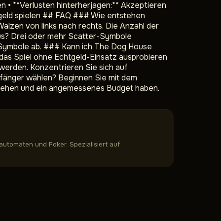
n • **Verlusten hinterherjagen:** Akzeptieren
htgeld spielen ## FAQ ### Wie entstehen
zen von links nach rechts. Die Anzahl der
aus? Drei oder mehr Scatter-Symbole
er-Symbole ab. ### Kann ich The Dog House
 das Spiel ohne Echtgeld-Einsatz ausprobieren
werden. Konzentrieren Sie sich auf
nfänger wählen? Beginnen Sie mit dem
rstehen und ein angemessenes Budget haben.
automaten und Poker. Spezialisiert auf