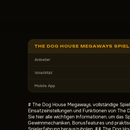
THE DOG HOUSE MEGAWAYS SPIE
Anbieter
Volatilität
Mobile App
# The Dog House Megaways, vollständige Spielan
Einsatzeinstellungen und Funktionen von The D
Sie hier alle wichtigen Informationen, um das S
Gewinnmechaniken, Bonusfeatures und praktisc
Spielerfahrung herauszuholen. ## The Dog H