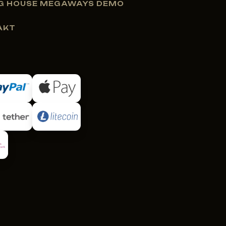
G HOUSE MEGAWAYS DEMO
AKT
The Dog House Megaways
Support
Online — Antwort in ~1 Min.