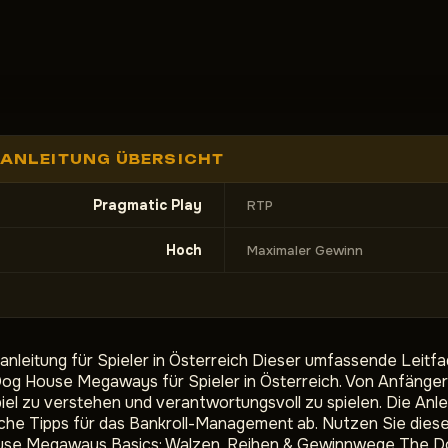
LANLEITUNG ÜBERSICHT
Pragmatic Play
RTP
Hoch
Maximaler Gewinn
leitung für Spieler in Österreich Dieser umfassende Leitfad
og House Megaways für Spieler in Österreich. Von Anfängern
piel zu verstehen und verantwortungsvoll zu spielen. Die Anle
he Tipps für das Bankroll-Management ab. Nutzen Sie diese 
ouse Megaways Basics: Walzen, Reihen & Gewinnwege The 