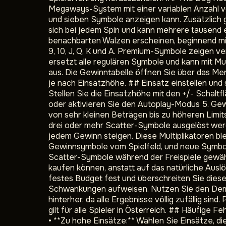
Megaways-System mit einer variablen Anzahl v
und sieben Symbole anzeigen kann. Zusätzlich 
sich bei jedem Spin und kann mehrere tausend 
benachbarten Walzen erscheinen, beginnend mi
9, 10, J, Q, K und A. Premium-Symbole zeigen
ersetzt alle regulären Symbole und kann mit Mul
aus. Die Gewinntabelle öffnen Sie über das Me
je nach Einsatzhöhe. ## Einsatz einstellen un
Stellen Sie die Einsatzhöhe mit den +/- Schaltf
oder aktivieren Sie den Autoplay-Modus 5. Ge
von sehr kleinen Beträgen bis zu höheren Limit
drei oder mehr Scatter-Symbole ausgelöst werd
jedem Gewinn steigen. Diese Multiplikatoren bl
Gewinnsymbole vom Spielfeld, und neue Symbole
Scatter-Symbole während der Freispiele gewähre
kaufen können, anstatt auf das natürliche Aus
festes Budget fest und überschreiten Sie dieses
Schwankungen aufweisen. Nutzen Sie den Demo
hinterher, da alle Ergebnisse völlig zufällig sin
gilt für alle Spieler in Österreich. ## Häufig
• **Zu hohe Einsätze:** Wählen Sie Einsätze, d