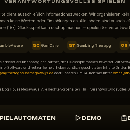
VERANTWORTUNGSVOLLES SPIELEN
te dient ausschließlich Informationszwecken. Wir organisieren kein
men keine Wetten oder Einzahlungen an. Alle Inhalte sind ausschließ
ne (18+). Glücksspiel kann süchtig machen — spielen Sie verantwort
ambleAware
GamCare
Gambling Therapy
GC
GT
GS
rbeitet als unabhängiger Partner, der Glücksspielmarken bewertet. Wir verw
sino-Software und nutzen keine urheberrechtlich geschützten Inhalte Dritter. E
egal@thedoghousemegaways.de
oder unseren DMCA-Kontakt unter
dmca@th
 Dog House Megaways. Alle Rechte vorbehalten · 18+ · Verantwortungsvolles S
PIELAUTOMATEN
DEMO