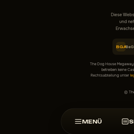
Diese Websi
und neh
Erwachse
BeG
BGA
The Dog House Megaways a
betreiben keine Ca
Rechtsabteilung unter
l
© The
MENÜ
S