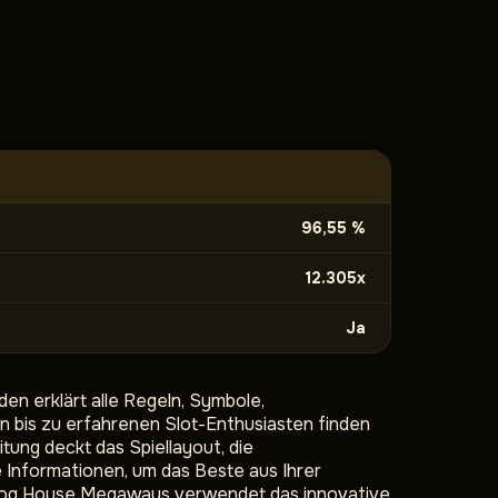
96,55 %
12.305x
Ja
en erklärt alle Regeln, Symbole,
 bis zu erfahrenen Slot-Enthusiasten finden
itung deckt das Spiellayout, die
Informationen, um das Beste aus Ihrer
Dog House Megaways verwendet das innovative