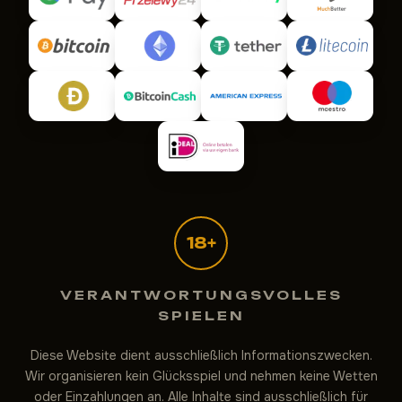
18+
VERANTWORTUNGSVOLLES
SPIELEN
Diese Website dient ausschließlich Informationszwecken.
The Dog House Megaways
Wir organisieren kein Glücksspiel und nehmen keine Wetten
Support
Online — Antwort in ~1 Min.
oder Einzahlungen an. Alle Inhalte sind ausschließlich für